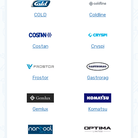
COLD
Coldline
Costan
Cryspi
Frostor
Gastrorag
Gemlux
Komatsu