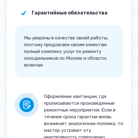
Замена терморегулятора
от 700 руб.
Гарантийные обязательства
Замена фильтра осушителя
от 550 руб.
Установка / Замена клапана
600 руб.
шредера
Мы уверены в качестве своей работы,
поэтому предлагаем своим клиентам
Замена таймера оттайки
от 700 руб.
полный комплекс услуг по ремонту
холодильников по Москве и области,
Замена конденсатора
от 2 150 руб.
включая:
Чистка конденсатора
от 1 100 руб.
Замена кабеля питания
от 850 руб.
Оформление квитанции, где
Замена плавкого
от 800 руб.
прописываются произведенные
предохранителя
ремонтные мероприятия. Если в
течение срока гарантии вновь
Работы по электрике
от 900 руб.
возникает аналогичная поломка, то
мастер устранит эту
Устранение утечки
от 1 250 руб.
неисправность совершенно