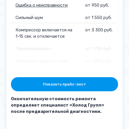
Ошибка о неисправности
от 950 руб.
Сильный шум
от 1 550 руб.
Компрессор включается на
от 3 300 руб.
1-15 сек. и отключается
Перемораживает
от 1 750 руб.
Намерзает шуба из снега
от 1 800 руб.
Не набирает температуру
от 1 350 руб.
Показать прайс-лист
Температура не меняется
от 1 600 руб.
при переключении режимов
Окончательную стоимость ремонта
Наименование услуги
определяет специалист «Холод Групп»
после предварительной диагностики.
Замена пускового реле
от 850 руб.