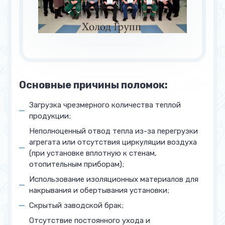
Замена стеклопакета
от 3700 руб.
Замена дверной ручки
от 700 руб.
Замена направляющих
от 1 800 руб.
Основные причины поломок:
Регулировка дверей
от 1 500 руб.
Загрузка чрезмерного количества теплой
Замена петель на двери
от 1 600 руб.
продукции;
Монтаж, обслуживание и
Неполноценный отвод тепла из-за перегрузки
пуско-наладка
агрегата или отсутствия циркуляции воздуха
(при установке вплотную к стенам,
Монтаж и пуско-наладочные
от 10%
отопительным приборам);
работы (от стоимости
Использование изоляционных материалов для
оборудования)
накрывания и обертывания установки;
Обслуживание (зависит от
от 950 руб.
Скрытый заводской брак;
объёма и местонахождения)
Отсутствие постоянного ухода и