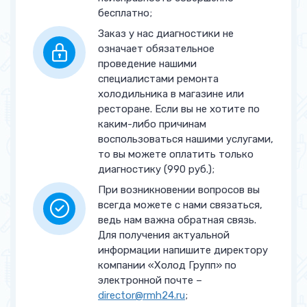
хладагента
бесплатно;
Заправка системы
Заказ у нас диагностики не
от 1 100 руб.
хладагентом
означает обязательное
проведение нашими
Замена термодатчика
от 1 250 руб.
специалистами ремонта
холодильника в магазине или
Замена или ремонт
от 1 750 руб.
ресторане. Если вы не хотите по
испарителя
каким-либо причинам
воспользоваться нашими услугами,
Ремонт модуля управления
от 2 100 руб.
то вы можете оплатить только
диагностику (990 руб.);
Замена вентилятора
от 1 950 руб.
При возникновении вопросов вы
всегда можете с нами связаться,
Устранение засора
от 2 000 руб.
ведь нам важна обратная связь.
капиллярной трубки
Для получения актуальной
информации напишите директору
Замена капиллярной трубки
от 2 250 руб.
компании «Холод Групп» по
электронной почте –
Замена воздушной заслонки
от 2 200 руб.
director@rmh24.ru
;