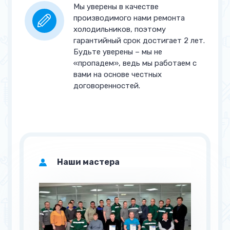
Замена компрессора
от 2 850 руб.
Мы уверены в качестве
производимого нами ремонта
Замена ТРВ
от 2 130 руб.
холодильников, поэтому
(терморегулирующий
гарантийный срок достигает 2 лет.
вентиль)
Будьте уверены – мы не
«пропадем», ведь мы работаем с
Регулировка ТРВ
от 1 550 руб.
вами на основе честных
договоренностей.
Замена соленоидного
от 1 850 руб.
вентиля
Замена или ремонт реле
от 1 900 руб.
давления в системе (РДС)
Регулировка РДС
от 1 200 руб.
Наши мастера
Замена воздухоохладителя
от 4 100 руб.
Замена ПЭНа
от 2 730 руб.
Прочее