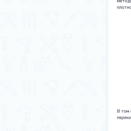
метод
плотн
В том 
перек