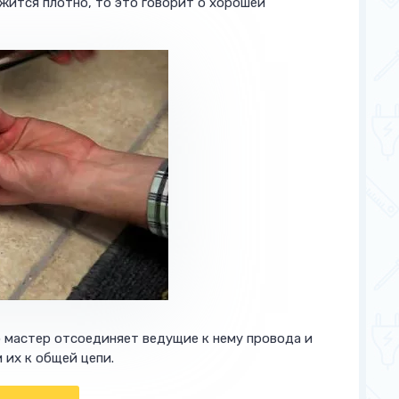
жится плотно, то это говорит о хорошей
о мастер отсоединяет ведущие к нему провода и
их к общей цепи.