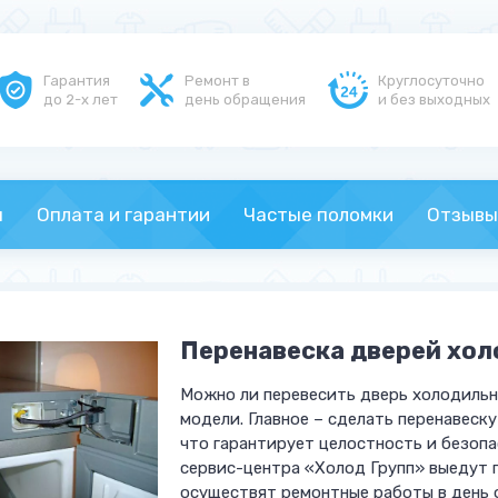
Гарантия
Ремонт в
Круглосуточно
до 2-х лет
день обращения
и без выходных
ы
Оплата и гарантии
Частые поломки
Отзывы
Перенавеска дверей хол
Можно ли перевесить дверь холодильн
модели. Главное – сделать перенавеск
что гарантирует целостность и безоп
сервис-центра «Холод Групп» выедут п
осуществят ремонтные работы в день 