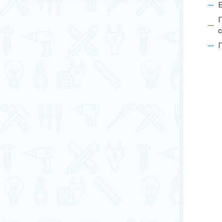
Е
с
П