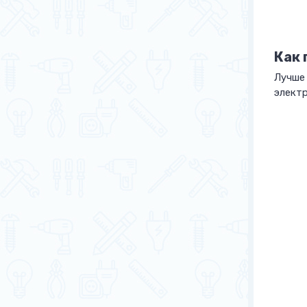
Как 
Лучше 
элект