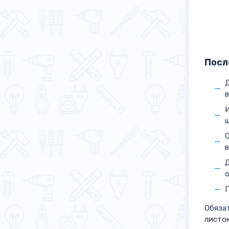
Посл
Д
ш
О
в
о
П
Обязат
листок