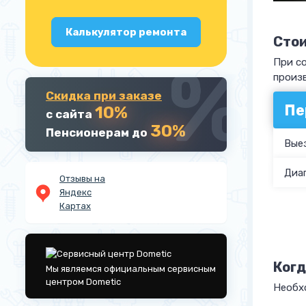
Калькулятор ремонта
Стои
При с
произв
Скидка при заказе
Пе
10%
с сайта
30%
Пенсионерам до
Вые
Диа
Отзывы на
Яндекс
Картах
Когд
Мы являемся официальным сервисным
центром Dometic
Необхо