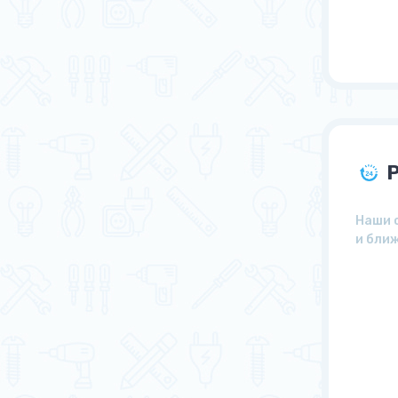
Наши 
и бли