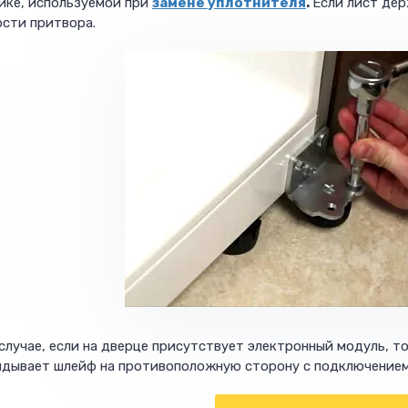
ике, используемой при
замене уплотнителя
.
Если лист дер
ости притвора.
случае, если на дверце присутствует электронный модуль, т
идывает шлейф на противоположную сторону с подключением 