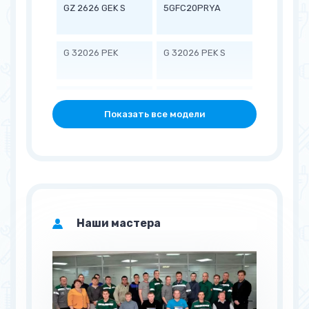
GZ 2626 GEK S
5GFC20PRYA
G 32026 PEK
G 32026 PEK S
5MFI267AA
G 32526 PEK
Показать все модели
5GBR22PRYA
5GFC20PRAA
5MFI267AV
GS 2126 PED
Наши мастера
5GBB19PRYA
5GBB19PRYW
5GBB22PRYW
5GBL22PRYA