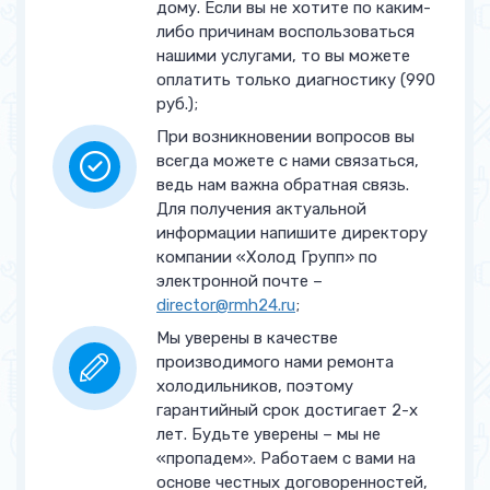
дому. Если вы не хотите по каким-
Работы по электропроводке
от 1 200 руб.
либо причинам воспользоваться
Устранение утечки
нашими услугами, то вы можете
от 2 000 руб.
оплатить только диагностику (990
Заправка фреоном
от 2 000 руб.
руб.);
При возникновении вопросов вы
Замена температурного
от 2 000 руб.
всегда можете с нами связаться,
датчика
ведь нам важна обратная связь.
Для получения актуальной
Ремонт испарителя
от 3 000 руб.
информации напишите директору
компании «Холод Групп» по
Ремонт блока управления
от 4 000 руб.
электронной почте –
director@rmh24.ru
;
Замена двигателя
от 4 000 руб.
Мы уверены в качестве
вентилятора
производимого нами ремонта
Устранение засора
холодильников, поэтому
от 4 000 руб.
капиллярной трубы
гарантийный срок достигает 2-х
лет. Будьте уверены – мы не
Замена капиллярной трубы
от 4 500 руб.
«пропадем». Работаем с вами на
основе честных договоренностей,