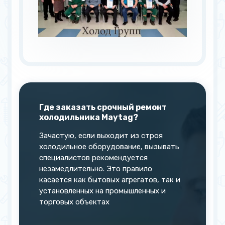
5GFC20PRYAV
5GFC20PRYW
5GFF25PRYA
G 32026 PEK BL
G 32026 PEK W
G 32027 WEK B
Где заказать срочный ремонт
G 32027 WEK S
G 32027 WEK W
холодильника Maytag?
Зачастую, если выходит из строя
G 32526 PEK B
G 32526 PEK S
холодильное оборудование, вызывать
специалистов рекомендуется
незамедлительно. Это правило
G 32526 PEK W
G 37025 PEA S
касается как бытовых агрегатов, так и
установленных на промышленных и
торговых объектах
G 37025 PEA W
И другие