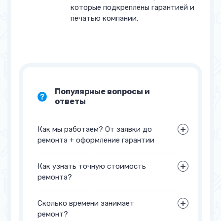
Замена воздушной заслонки
от 4 500 руб.
которые подкреплены гарантией и
печатью компании.
Замена / Ремонт мотора-
от 5 000 руб.
компрессора
Замена ТЭНа оттайки
от 5 000 руб.
Устранение утечки в
от 7 000 руб.
Популярные вопросы и
запененной части
ответы
Прочее
Как мы работаем? От заявки до
Замена уплотнителя двери
от 1 500 руб.
ремонта + оформление гарантии
Перенавеска дверей
от 2 000 руб.
Как узнать точную стоимость
Регулировка дверей
от 2 000 руб.
ремонта?
+7 (495) 233-33-40
заполните форму
Замена петель на двери
от 3 000 руб.
обратной связи
Сколько времени занимает
ремонт?