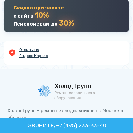
Скидка при заказе
10%
с сайта
30%
Пенсионерам до
Отзывы на
Яндекс Картах
Холод Групп – ремонт холодильников по Москве и
области.
ИНН 110605645074
ЗВОНИТЕ, +7 (495) 233-33-40
ОГРНИП 323695200023575