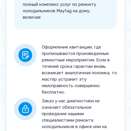
полный комплекс услуг по ремонту
Замена пускового реле
от 900 руб.
холодильников Maytag на дому,
включая:
Замена термостата
от 900 руб.
Замена фильтра
от 900 руб.
Установка / Замена клапана
от 900 руб.
Оформление квитанции, где
шредера
прописываются произведенные
ремонтные мероприятия. Если в
Замена таймера оттайки
от 1 200 руб.
течение срока гарантии вновь
возникает аналогичная поломка, то
Замена конденсатора
от 1 200 руб.
мастер устранит эту
неисправность совершенно
Чистка дренажа
от 1 200 руб.
бесплатно;
Заказ у нас диагностики не
Замена сетевого кабеля
от 1 200 руб.
означает обязательное
проведение нашими
Замена плавкого
от 1 200 руб.
специалистами ремонта
предохранителя
холодильников в офисе или на