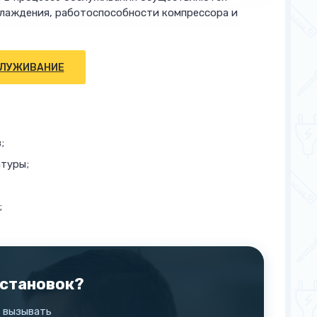
хлаждения, работоспособности компрессора и
СЛУЖИВАНИЕ
;
атуры;
;
установок?
, вызывать