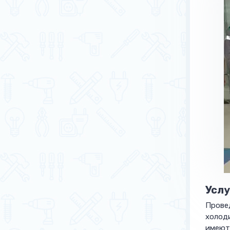
Услу
Прове
холоди
имеют