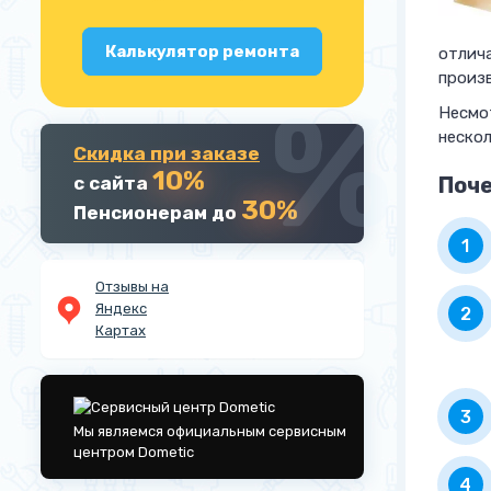
Калькулятор ремонта
отлич
произ
Несмо
неско
Скидка при заказе
10%
с сайта
Поч
30%
Пенсионерам до
Отзывы на
Яндекс
Картах
Мы являемся официальным сервисным
центром Dometic