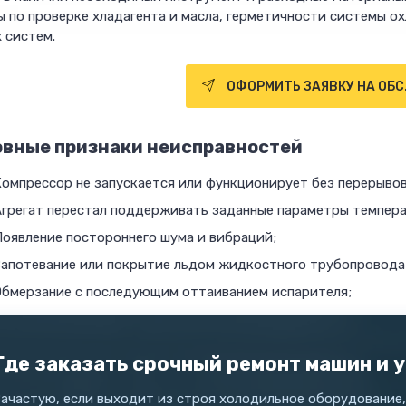
 по проверке хладагента и масла, герметичности системы о
 систем.
ОФОРМИТЬ ЗАЯВКУ НА ОБ
вные признаки неисправностей
омпрессор не запускается или функционирует без перерывов
Агрегат перестал поддерживать заданные параметры темпер
Появление постороннего шума и вибраций;
Запотевание или покрытие льдом жидкостного трубопровода
Обмерзание с последующим оттаиванием испарителя;
Где заказать срочный ремонт машин и 
Зачастую, если выходит из строя холодильное оборудование