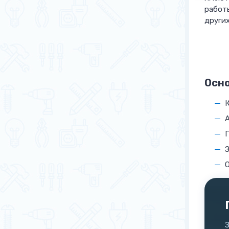
работы
других
Осно
К