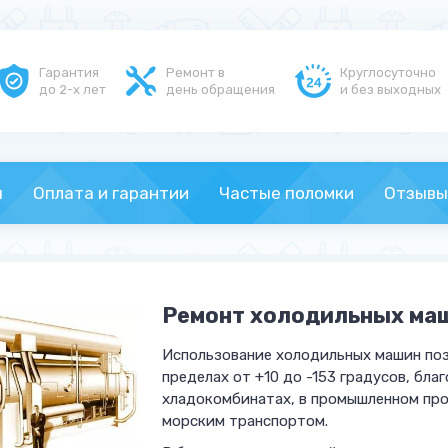
Гарантия
Ремонт в
Круглосуточно
до 2-х лет
день обращения
и без выходных
ы
Оплата и гарантии
Частые поломки
Отзывы
Ремонт холодильных маш
Использование холодильных машин по
пределах от +10 до -153 градусов, бла
хладокомбинатах, в промышленном про
морским транспортом.