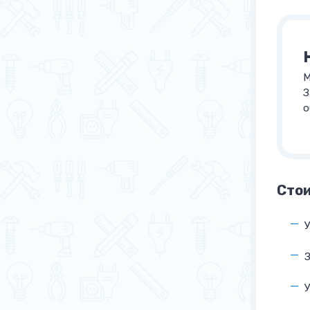
М
З
о
Сто
У
У