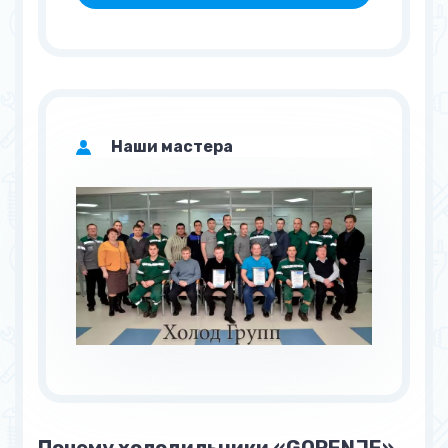
RF 54234 W
RK 41200 W
RK 4200 E
RK 60395 DE
Наши мастера
RK 61 FSY2W2
RK 6191 AW
RK 6200 FW
RK 6201 FW
RK 6355 W/1
RK 6357 W
RK 65364 E
RK 65365 W
RK 65368 DE
RK 65368 DW