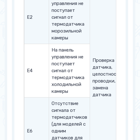
управления не
поступает
Е2
сигнал от
термодатчика
морозильной
камеры
На панель
управления не
Проверка
поступает
датчика,
Е4
сигнал от
целостности
термодатчика
проводки,
холодильной
замена
камеры
датчика
Отсутствие
сигнала от
термодатчиков
(для моделей с
Е6
одним
датчиков для