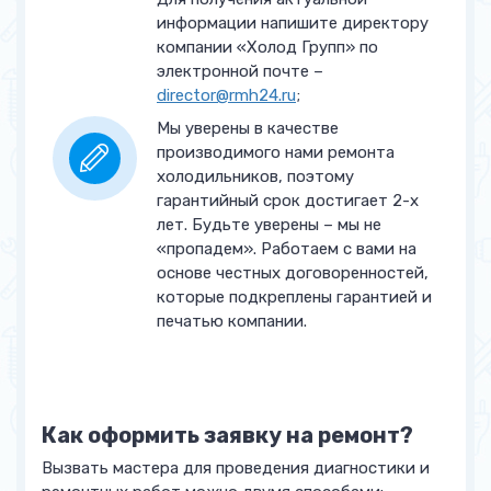
информации напишите директору
Ремонт блока управления
от 2 500 руб.
компании «Холод Групп» по
электронной почте –
Замена двигателя
от 2 500 руб.
director@rmh24.ru
;
вентилятора
Мы уверены в качестве
Устранение засора
производимого нами ремонта
от 2 500 руб.
капиллярной трубы
холодильников, поэтому
гарантийный срок достигает 2-х
Замена капиллярной трубы
от 2 700 руб.
лет. Будьте уверены – мы не
«пропадем». Работаем с вами на
Замена воздушной заслонки
от 2 700 руб.
основе честных договоренностей,
которые подкреплены гарантией и
Замена / Ремонт мотора-
от 2 700 руб.
печатью компании.
компрессора
Замена ТЭНа оттайки
от 2 700 руб.
Как оформить заявку на ремонт?
Устранение утечки в
от 5 000 руб.
запененной части
Вызвать мастера для проведения диагностики и