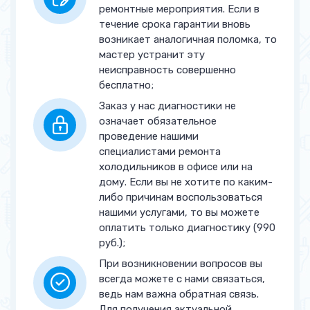
Замена таймера оттайки
от 900 руб.
ремонтные мероприятия. Если в
течение срока гарантии вновь
Замена конденсатора
от 900 руб.
возникает аналогичная поломка, то
мастер устранит эту
Чистка дренажа
от 900 руб.
неисправность совершенно
бесплатно;
Замена сетевого кабеля
от 900 руб.
Заказ у нас диагностики не
означает обязательное
Замена плавкого
от 900 руб.
проведение нашими
предохранителя
специалистами ремонта
холодильников в офисе или на
Работы по электропроводке
от 900 руб.
дому. Если вы не хотите по каким-
Устранение утечки
либо причинам воспользоваться
от 1 400 руб.
нашими услугами, то вы можете
Заправка фреоном
от 1 400 руб.
оплатить только диагностику (990
руб.);
Замена температурного
от 1 500 руб.
При возникновении вопросов вы
датчика
всегда можете с нами связаться,
ведь нам важна обратная связь.
Ремонт испарителя
от 2 000 руб.
Для получения актуальной