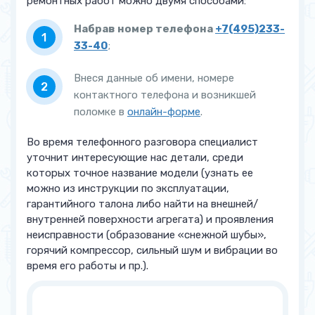
ремонтных работ можно двумя способами:
Прочее
Набрав номер телефона
+7(495)233-
Замена уплотнителя двери
от 1 000 руб.
33-40
;
Перенавеска дверей
от 1 500 руб.
Внеся данные об имени, номере
контактного телефона и возникшей
Регулировка дверей
от 1 500 руб.
поломке в
онлайн-форме
.
Замена петель на двери
от 2 000 руб.
Во время телефонного разговора специалист
уточнит интересующие нас детали, среди
которых точное название модели (узнать ее
можно из инструкции по эксплуатации,
гарантийного талона либо найти на внешней/
внутренней поверхности агрегата) и проявления
неисправности (образование «снежной шубы»,
горячий компрессор, сильный шум и вибрации во
время его работы и пр.).