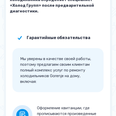
«Холод Групп» после предварительной
(перемораживает)
диагностики.
Основная камера не
от 1 700 руб.
набирает температуру
Морозилка не набирает
от 2 500 руб.
Гарантийные обязательства
температуру (плохо
морозит)
Наименование услуги
Мы уверены в качестве своей работы,
поэтому предлагаем своим клиентам
Замена пускового реле
от 500 руб.
полный комплекс услуг по ремонту
холодильников Gorenje на дому,
Замена термостата
от 700 руб.
включая:
Замена фильтра
от 700 руб.
Установка / Замена клапана
от 700 руб.
шредера
Оформление квитанции, где
прописываются произведенные