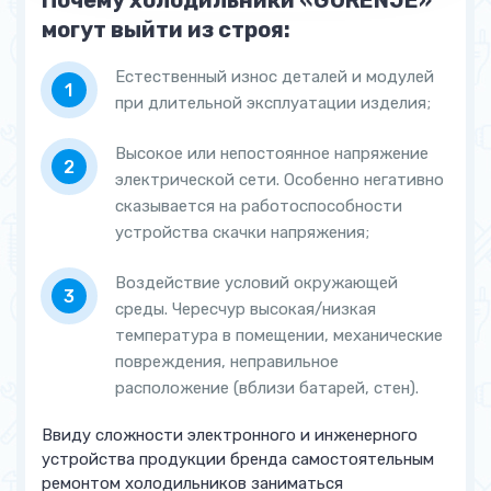
Почему холодильники «GORENJE»
могут выйти из строя:
RK 68 SYB2
RKI 4181 AW
Естественный износ деталей и модулей
при длительной эксплуатации изделия;
RKI 5181 KW
И другие
Высокое или непостоянное напряжение
электрической сети. Особенно негативно
сказывается на работоспособности
устройства скачки напряжения;
Воздействие условий окружающей
среды. Чересчур высокая/низкая
температура в помещении, механические
повреждения, неправильное
расположение (вблизи батарей, стен).
Ввиду сложности электронного и инженерного
устройства продукции бренда самостоятельным
ремонтом холодильников заниматься