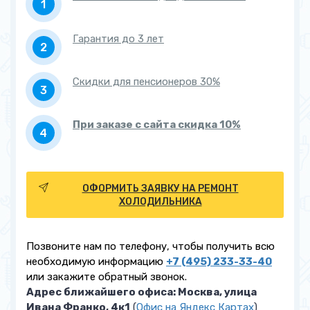
температуру (плохо
морозит)
Гарантия до 3 лет
Наименование услуги
Замена пускового реле
Скидки для пенсионеров 30%
от 500 руб.
Замена термостата
от 700 руб.
При заказе с сайта скидка 10%
Замена фильтра
от 700 руб.
Установка / Замена клапана
от 700 руб.
шредера
ОФОРМИТЬ ЗАЯВКУ НА РЕМОНТ
ХОЛОДИЛЬНИКА
Замена таймера оттайки
от 900 руб.
Замена конденсатора
от 900 руб.
Позвоните нам по телефону, чтобы получить всю
необходимую информацию
+7 (495) 233-33-40
Чистка дренажа
от 900 руб.
или закажите обратный звонок.
Адрес ближайшего офиса: Москва, улица
Замена сетевого кабеля
от 900 руб.
Ивана Франко, 4к1
(
Офис на Яндекс Картах
)