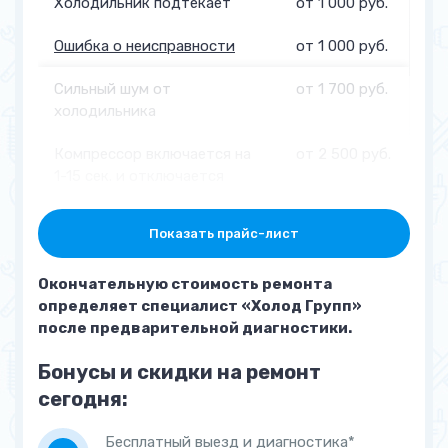
Холодильник подтекает
от 1 000 руб.
Ошибка о неисправности
от 1 000 руб.
Сильный шум от
от 1 700 руб.
холодильника
Компрессор включается на
от 2 500 руб.
1-15 сек. и отключается
Основная камера
от 2 500 руб.
Показать прайс-лист
холодильника
перемораживает
Окончательную стоимость ремонта
определяет специалист «Холод Групп»
Намерзает шуба из снега
от 2 000 руб.
после предварительной диагностики.
(перемораживает)
Бонусы и скидки на ремонт
Основная камера не
от 1 700 руб.
набирает температуру
сегодня:
Морозилка не набирает
от 2 500 руб.
Бесплатный выезд и диагностика*