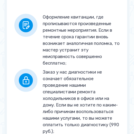
капиллярной трубы
Оформление квитанции, где
Замена капиллярной трубы
от 2 700 руб.
прописываются произведенные
ремонтные мероприятия. Если в
Замена воздушной заслонки
от 2 700 руб.
течение срока гарантии вновь
возникает аналогичная поломка, то
Замена / Ремонт мотора-
от 2 700 руб.
мастер устранит эту
компрессора
неисправность совершенно
бесплатно;
Замена ТЭНа оттайки
от 2 700 руб.
Заказ у нас диагностики не
Устранение утечки в
от 5 000 руб.
означает обязательное
запененной части
проведение нашими
специалистами ремонта
Прочее
холодильников в офисе или на
дому. Если вы не хотите по каким-
Замена уплотнителя двери
от 1 000 руб.
либо причинам воспользоваться
нашими услугами, то вы можете
Перенавеска дверей
от 1 500 руб.
оплатить только диагностику (990
руб.);