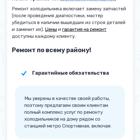
Ремонт холодильника включает замену запчастей
Замена плавкого
от 900 руб.
(после проведения диагностики, мастер
предохранителя
убедиться в наличии вышедших из строя деталей
и заменит их).
Цены
и
гарантия на ремонт
Работы по электропроводке
от 900 руб.
доступны каждому клиенту.
Устранение утечки
от 1 400 руб.
Ремонт по всему району!
Заправка фреоном
от 1 400 руб.
Замена температурного
от 1 500 руб.
Гарантийные обязательства
датчика
Ремонт испарителя
от 2 000 руб.
Мы уверены в качестве своей работы,
поэтому предлагаем своим клиентам
Ремонт блока управления
от 2 500 руб.
полный комплекс услуг по ремонту
Замена двигателя
холодильников на дому рядом со
от 2 500 руб.
вентилятора
станцией метро Спортивная, включая:
Устранение засора
от 2 500 руб.