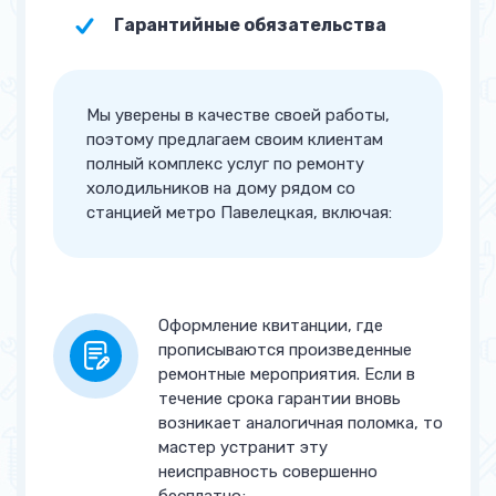
Замена температурного
от 1 500 руб.
Гарантийные обязательства
датчика
Ремонт испарителя
от 2 000 руб.
Мы уверены в качестве своей работы,
поэтому предлагаем своим клиентам
Ремонт блока управления
от 2 500 руб.
полный комплекс услуг по ремонту
Замена двигателя
холодильников на дому рядом со
от 2 500 руб.
вентилятора
станцией метро Павелецкая, включая:
Устранение засора
от 2 500 руб.
капиллярной трубы
Оформление квитанции, где
Замена капиллярной трубы
от 2 700 руб.
прописываются произведенные
ремонтные мероприятия. Если в
Замена воздушной заслонки
от 2 700 руб.
течение срока гарантии вновь
возникает аналогичная поломка, то
Замена / Ремонт мотора-
от 2 700 руб.
мастер устранит эту
компрессора
неисправность совершенно
бесплатно;