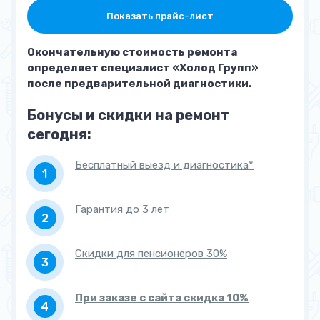
Основная камера
от 2 500 руб.
Показать прайс-лист
холодильника
перемораживает
Окончательную стоимость ремонта
определяет специалист «Холод Групп»
Намерзает шуба из снега
от 2 000 руб.
после предварительной диагностики.
(перемораживает)
Бонусы и скидки на ремонт
Основная камера не
от 1 700 руб.
набирает температуру
сегодня:
Морозилка не набирает
от 2 500 руб.
Бесплатный выезд и диагностика*
температуру (плохо
морозит)
Гарантия до 3 лет
Наименование услуги
Замена пускового реле
Скидки для пенсионеров 30%
от 500 руб.
Замена термостата
от 700 руб.
При заказе с сайта скидка 10%
Замена фильтра
от 700 руб.