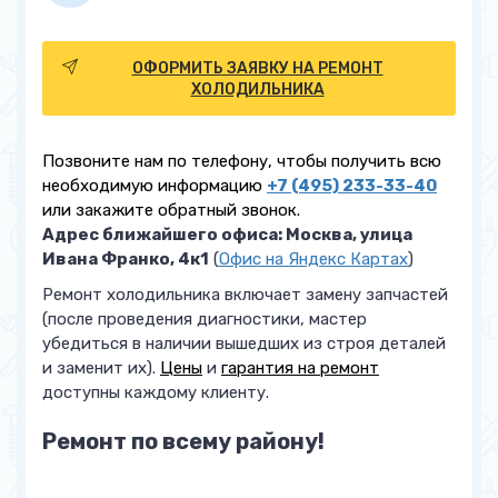
Установка / Замена клапана
от 700 руб.
шредера
ОФОРМИТЬ ЗАЯВКУ НА РЕМОНТ
ХОЛОДИЛЬНИКА
Замена таймера оттайки
от 900 руб.
Замена конденсатора
от 900 руб.
Позвоните нам по телефону, чтобы получить всю
необходимую информацию
+7 (495) 233-33-40
Чистка дренажа
от 900 руб.
или закажите обратный звонок.
Адрес ближайшего офиса: Москва, улица
Замена сетевого кабеля
от 900 руб.
Ивана Франко, 4к1
(
Офис на Яндекс Картах
)
Ремонт холодильника включает замену запчастей
Замена плавкого
от 900 руб.
(после проведения диагностики, мастер
предохранителя
убедиться в наличии вышедших из строя деталей
и заменит их).
Цены
и
гарантия на ремонт
Работы по электропроводке
от 900 руб.
доступны каждому клиенту.
Устранение утечки
от 1 400 руб.
Ремонт по всему району!
Заправка фреоном
от 1 400 руб.