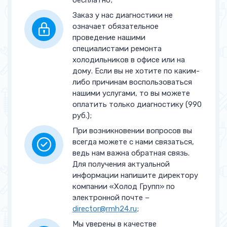
Замена ТЭНа оттайки
от 2 700 руб.
Заказ у нас диагностики не
Устранение утечки в
от 5 000 руб.
означает обязательное
запененной части
проведение нашими
специалистами ремонта
Прочее
холодильников в офисе или на
дому. Если вы не хотите по каким-
Замена уплотнителя двери
от 1 000 руб.
либо причинам воспользоваться
нашими услугами, то вы можете
Перенавеска дверей
от 1 500 руб.
оплатить только диагностику (990
руб.);
Регулировка дверей
от 1 500 руб.
При возникновении вопросов вы
всегда можете с нами связаться,
Замена петель на двери
от 2 000 руб.
ведь нам важна обратная связь.
Для получения актуальной
информации напишите директору
компании «Холод Групп» по
электронной почте –
director@rmh24.ru
;
Мы уверены в качестве